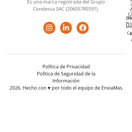
Es una marca registrada del Grupo
Condessa SAC (20605785591).
O
C
es
Do
Pr
Me
Ca
a
Política de Privacidad
Política de Seguridad de la
Información
2026. Hecho con ♥️ por todo el equipo de EnviaMas.