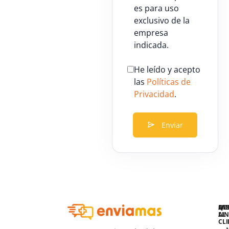
es para uso
exclusivo de la
empresa
indicada.
He leído y acepto
las
Políticas de
Privacidad
.
Enviar
QU
AT
EM
LIN
AL
CLI