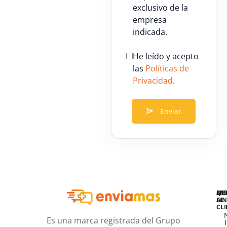
exclusivo de la
empresa
indicada.
He leído y acepto
las
Políticas de
Privacidad
.
Enviar
QU
AT
EM
LIN
AL
CLI
Es una marca registrada del Grupo