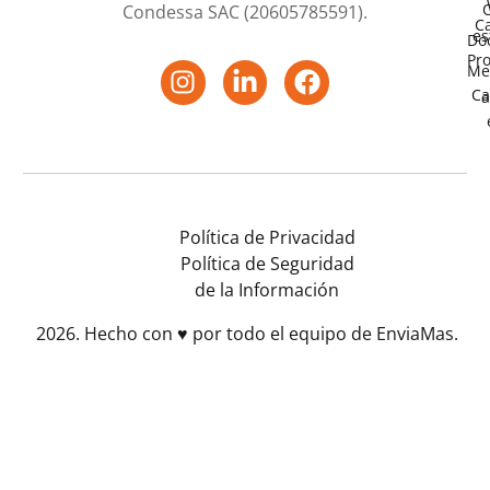
O
Condessa SAC (20605785591).
C
es
Do
Pr
Me
Ca
a
Política de Privacidad
Política de Seguridad
de la Información
2026. Hecho con ♥️ por todo el equipo de EnviaMas.