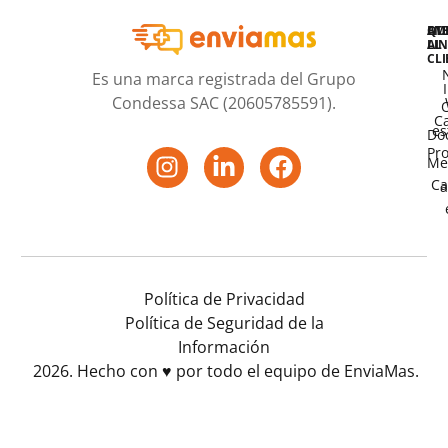
QU
AT
EM
LIN
AL
CLI
Es una marca registrada del Grupo
Condessa SAC (20605785591).
O
C
es
Do
Pr
Me
Ca
a
Política de Privacidad
Política de Seguridad de la
Información
2026. Hecho con ♥️ por todo el equipo de EnviaMas.